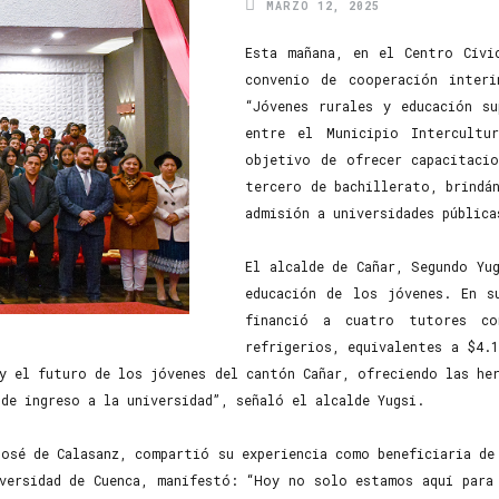
MARZO 12, 2025
Esta mañana, en el Centro Cívi
convenio de cooperación interi
“Jóvenes rurales y educación s
entre el Municipio Intercultu
objetivo de ofrecer capacitaci
tercero de bachillerato, brindá
admisión a universidades pública
El alcalde de Cañar, Segundo Yu
educación de los jóvenes. En s
financió a cuatro tutores co
refrigerios, equivalentes a $4.
y el futuro de los jóvenes del cantón Cañar, ofreciendo las her
de ingreso a la universidad”, señaló el alcalde Yugsi.
José de Calasanz, compartió su experiencia como beneficiaria de
iversidad de Cuenca, manifestó: “Hoy no solo estamos aquí para 