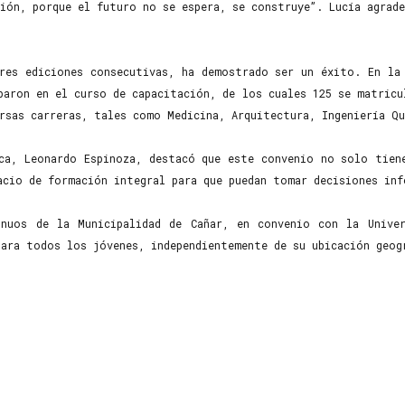
ción, porque el futuro no se espera, se construye”. Lucía agrad
res ediciones consecutivas, ha demostrado ser un éxito. En la 
paron en el curso de capacitación, de los cuales 125 se matricu
ersas carreras, tales como Medicina, Arquitectura, Ingeniería Q
nca, Leonardo Espinoza, destacó que este convenio no solo tien
acio de formación integral para que puedan tomar decisiones inf
nuos de la Municipalidad de Cañar, en convenio con la Univer
para todos los jóvenes, independientemente de su ubicación geog