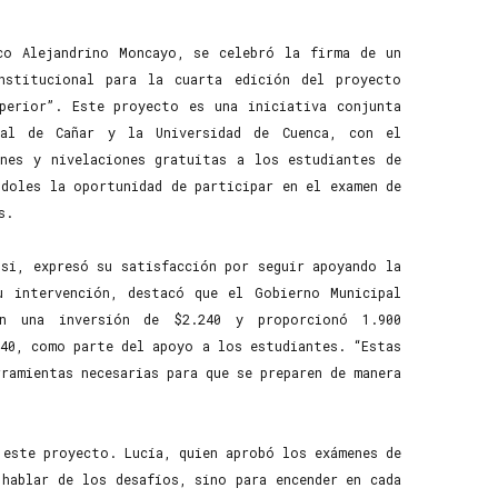
co Alejandrino Moncayo, se celebró la firma de un
nstitucional para la cuarta edición del proyecto
uperior”. Este proyecto es una iniciativa conjunta
ral de Cañar y la Universidad de Cuenca, con el
ones y nivelaciones gratuitas a los estudiantes de
ndoles la oportunidad de participar en el examen de
s.
gsi, expresó su satisfacción por seguir apoyando la
u intervención, destacó que el Gobierno Municipal
n una inversión de $2.240 y proporcionó 1.900
140, como parte del apoyo a los estudiantes. “Estas
ramientas necesarias para que se preparen de manera
 este proyecto. Lucía, quien aprobó los exámenes de
hablar de los desafíos, sino para encender en cada