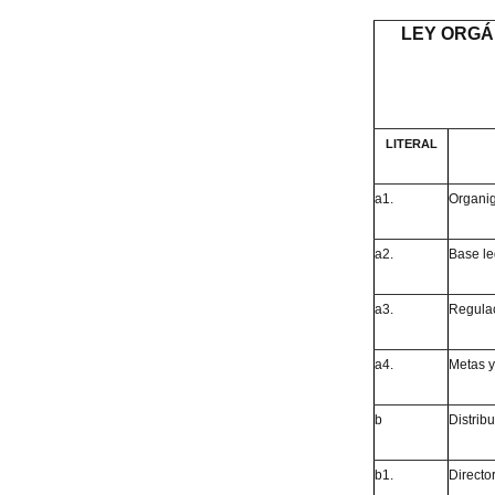
LEY ORGÁ
LITERAL
a1.
Organig
a2.
Base leg
a3.
Regulac
a4.
Metas y
b
Distribu
b1.
Director