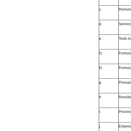
c.
Remune
d.
Servici
e.
Texto í
f1.
Formula
f2.
Formula
g.
Presupu
h.
Resulta
i.
Proceso
j.
Empresa