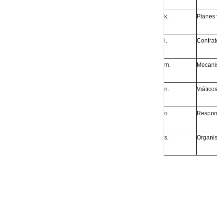
k.
Planes 
l.
Contrat
m.
Mecanis
n.
Viáticos
o.
Respons
s.
Organis