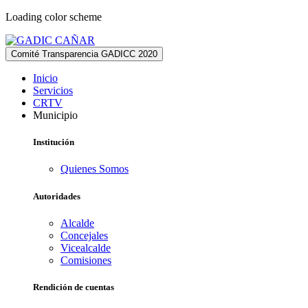
Loading color scheme
Comité Transparencia GADICC 2020
Inicio
Servicios
CRTV
Municipio
Institución
Quienes Somos
Autoridades
Alcalde
Concejales
Vicealcalde
Comisiones
Rendición
de
cuentas