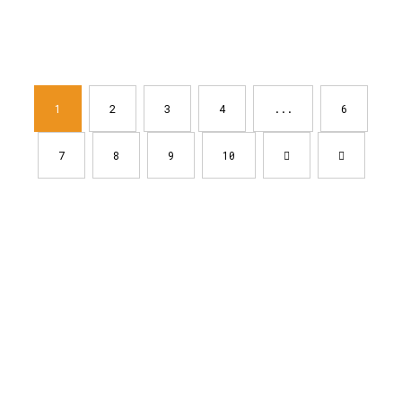
1
2
3
4
...
6
7
8
9
10
Llámanos
ahora