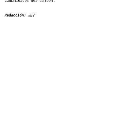
comunidades del cantón.
Redacción: JEV
Llámanos
ahora
+(593-7) 2235 049
+(593-7) 2235 092
Enviar
un
mensaje
Información:
gadcanar@canar.gob.ec